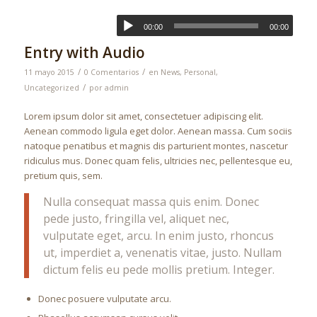
00:00
00:00
Entry with Audio
/
/
11 mayo 2015
0 Comentarios
en
News
,
Personal
,
/
Uncategorized
por
admin
Lorem ipsum dolor sit amet, consectetuer adipiscing elit.
Aenean commodo ligula eget dolor. Aenean massa. Cum sociis
natoque penatibus et magnis dis parturient montes, nascetur
ridiculus mus. Donec quam felis, ultricies nec, pellentesque eu,
pretium quis, sem.
Nulla consequat massa quis enim. Donec
pede justo, fringilla vel, aliquet nec,
vulputate eget, arcu. In enim justo, rhoncus
ut, imperdiet a, venenatis vitae, justo. Nullam
dictum felis eu pede mollis pretium. Integer.
Donec posuere vulputate arcu.