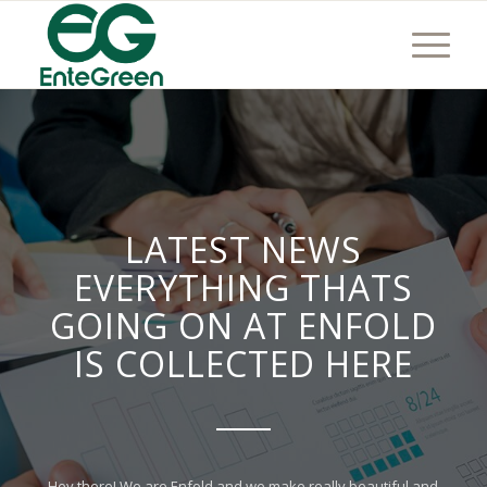
LATEST NEWS
EVERYTHING THATS
GOING ON AT ENFOLD
IS COLLECTED HERE
Hey there! We are Enfold and we make really beautiful and