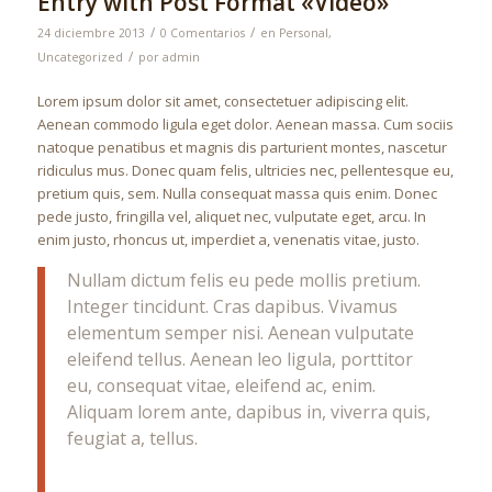
Entry with Post Format «Video»
/
/
24 diciembre 2013
0 Comentarios
en
Personal
,
/
Uncategorized
por
admin
Lorem ipsum dolor sit amet, consectetuer adipiscing elit.
Aenean commodo ligula eget dolor. Aenean massa. Cum sociis
natoque penatibus et magnis dis parturient montes, nascetur
ridiculus mus. Donec quam felis, ultricies nec, pellentesque eu,
pretium quis, sem. Nulla consequat massa quis enim. Donec
pede justo, fringilla vel, aliquet nec, vulputate eget, arcu. In
enim justo, rhoncus ut, imperdiet a, venenatis vitae, justo.
Nullam dictum felis eu pede mollis pretium.
Integer tincidunt. Cras dapibus. Vivamus
elementum semper nisi. Aenean vulputate
eleifend tellus. Aenean leo ligula, porttitor
eu, consequat vitae, eleifend ac, enim.
Aliquam lorem ante, dapibus in, viverra quis,
feugiat a, tellus.