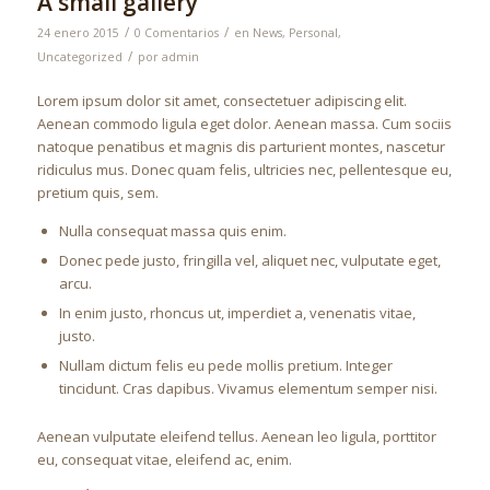
A small gallery
/
/
24 enero 2015
0 Comentarios
en
News
,
Personal
,
/
Uncategorized
por
admin
Lorem ipsum dolor sit amet, consectetuer adipiscing elit.
Aenean commodo ligula eget dolor. Aenean massa. Cum sociis
natoque penatibus et magnis dis parturient montes, nascetur
ridiculus mus. Donec quam felis, ultricies nec, pellentesque eu,
pretium quis, sem.
Nulla consequat massa quis enim.
Donec pede justo, fringilla vel, aliquet nec, vulputate eget,
arcu.
In enim justo, rhoncus ut, imperdiet a, venenatis vitae,
justo.
Nullam dictum felis eu pede mollis pretium. Integer
tincidunt. Cras dapibus. Vivamus elementum semper nisi.
Aenean vulputate eleifend tellus. Aenean leo ligula, porttitor
eu, consequat vitae, eleifend ac, enim.