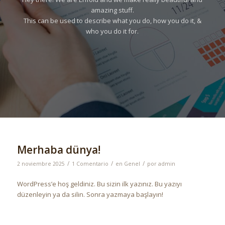
amazing stuff.
This can be used to describe what you do, how you do it, &
who you do it for.
Merhaba dünya!
/
/
/
2 noviembre 2025
1 Comentario
en
Genel
por
admin
WordPress’e hoş geldiniz. Bu sizin ilk yazınız. Bu yazıyı
düzenleyin ya da silin. Sonra yazmaya başlayın!