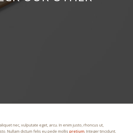
 aliquet nec, vulputate eget, arcu. In enim justo, rhoncus ut,
usto. Nullam dictum felis eu pede mollis
pretium
. Integer tincidunt.