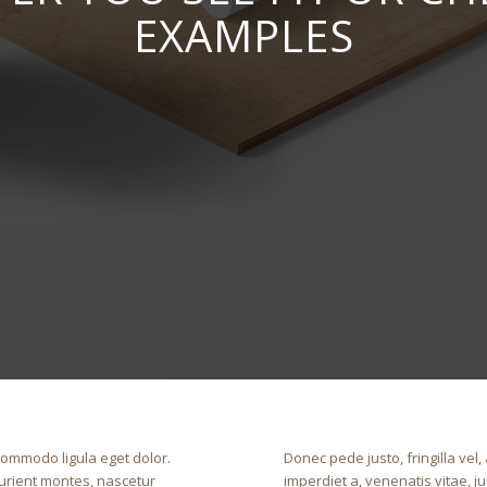
EXAMPLES
commodo ligula eget dolor.
Donec pede justo, fringilla vel,
urient montes, nascetur
imperdiet a, venenatis vitae, j