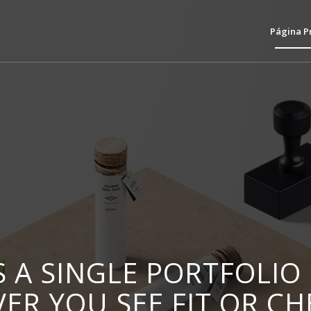
Página P
IS A SINGLE PORTFOLIO
VER YOU SEE FIT OR C