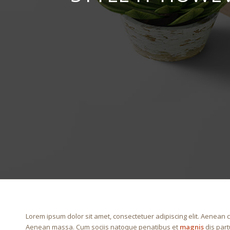
Lorem ipsum dolor sit amet, consectetuer adipiscing elit. Aenean 
Aenean massa. Cum sociis natoque penatibus et
magnis
dis part