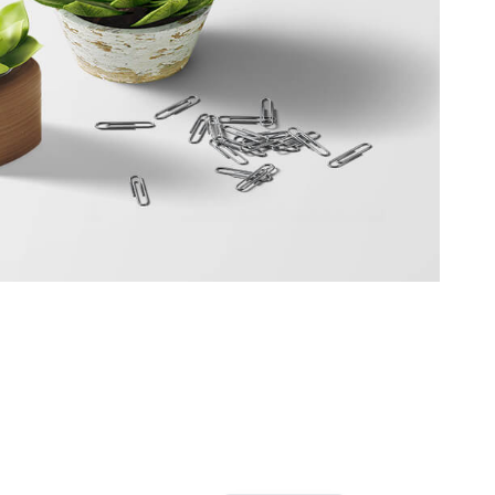
Turkish
English